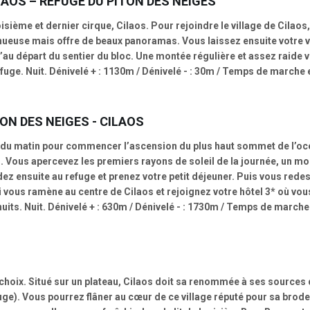
LAOS – REFUGE DU PITON DES NEIGES
oisième et dernier cirque, Cilaos. Pour rejoindre le village de Cil
sinueuse mais offre de beaux panoramas. Vous laissez ensuite votre v
’au départ du sentier du bloc. Une montée régulière et assez raide 
efuge. Nuit. Dénivelé + : 1130m / Dénivelé - : 30m / Temps de marche
ON DES NEIGES - CILAOS
h du matin pour commencer l’ascension du plus haut sommet de l’océ
. Vous apercevez les premiers rayons de soleil de la journée, un mome
dez ensuite au refuge et prenez votre petit déjeuner. Puis vous red
i vous ramène au centre de Cilaos et rejoignez votre hôtel 3* où vous 
 nuits. Nuit. Dénivelé + : 630m / Dénivelé - : 1730m / Temps de march
hoix. Situé sur un plateau, Cilaos doit sa renommée à ses sources 
e). Vous pourrez flâner au cœur de ce village réputé pour sa broderie