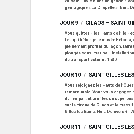
viticole. Envie d’une baignade ? Vo
géologique « La Chapelle ». Nuit. D
JOUR 9
/
CILAOS – SAINT GI
Vous quittez « les Hauts de l’Ile » 
Leu qui héberge le musée Kélonia, 
pleinement profiter du lagon, faire
plongée sous-marine... Installation 
de transport estimé : 1h30
JOUR 10
/
SAINT GILLES LES
Vous rejoignez les Hauts de l’Ouest
remarquable. Vous vous engagez su
du rempart et profitez de superbes
sur le cirque de Cilaos et le massi
Gilles les Bains. Nuit. Dénivelé + 
JOUR 11
/
SAINT GILLES LE