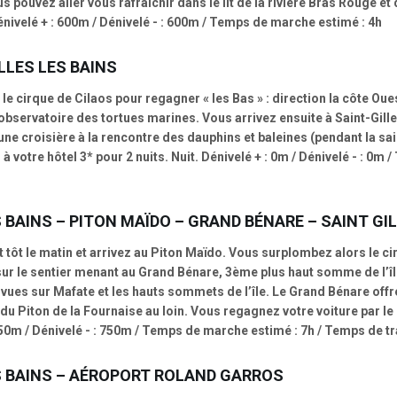
us pouvez aller vous rafraîchir dans le lit de la rivière Bras Rouge 
énivelé + : 600m / Dénivelé - : 600m / Temps de marche estimé : 4h
LLES LES BAINS
et le cirque de Cilaos pour regagner « les Bas » : direction la côte 
observatoire des tortues marines. Vous arrivez ensuite à Saint-Gill
 une croisière à la rencontre des dauphins et baleines (pendant la sai
à votre hôtel 3* pour 2 nuits. Nuit. Dénivelé + : 0m / Dénivelé - : 0
 BAINS – PITON MAÏDO – GRAND BÉNARE – SAINT GIL
 tôt le matin et arrivez au Piton Maïdo. Vous surplombez alors le cir
r le sentier menant au Grand Bénare, 3ème plus haut somme de l’île
 vues sur Mafate et les hauts sommets de l’île. Le Grand Bénare of
f du Piton de la Fournaise au loin. Vous regagnez votre voiture par l
: 750m / Dénivelé - : 750m / Temps de marche estimé : 7h / Temps de t
S BAINS – AÉROPORT ROLAND GARROS