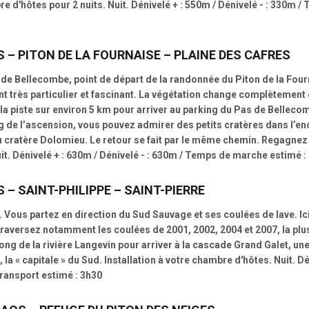
re d'hôtes pour 2 nuits. Nuit. Dénivelé + : 550m / Dénivelé - : 330m
 – PITON DE LA FOURNAISE – PLAINE DES CAFRES
 de Bellecombe, point de départ de la randonnée du Piton de la Four
t très particulier et fascinant. La végétation change complètement 
 la piste sur environ 5 km pour arriver au parking du Pas de Bellecomb
 de l’ascension, vous pouvez admirer des petits cratères dans l’enc
du cratère Dolomieu. Le retour se fait par le même chemin. Regagnez
it. Dénivelé + : 630m / Dénivelé - : 630m / Temps de marche estimé :
 – SAINT-PHILIPPE – SAINT-PIERRE
Vous partez en direction du Sud Sauvage et ses coulées de lave. Ici 
traversez notamment les coulées de 2001, 2002, 2004 et 2007, la plu
ong de la rivière Langevin pour arriver à la cascade Grand Galet, une
 la « capitale » du Sud. Installation à votre chambre d'hôtes. Nuit. Dé
ransport estimé : 3h30