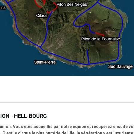
ION - HELL-BOURG
union. Vous êtes accueillis par notre équipe et récupérez ensuite vot
C’est le cirque le plus humide de l’île, la végétation y est luxurian