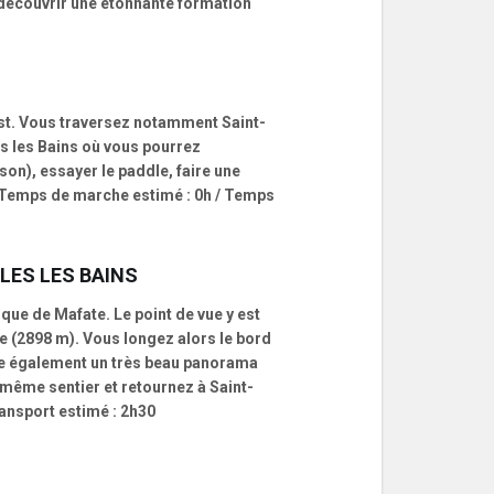
et découvrir une étonnante formation
Ouest. Vous traversez notamment Saint-
es les Bains où vous pourrez
son), essayer le paddle, faire une
m / Temps de marche estimé : 0h / Temps
LES LES BAINS
que de Mafate. Le point de vue y est
 (2898 m). Vous longez alors le bord
fre également un très beau panorama
e même sentier et retournez à Saint-
ransport estimé : 2h30