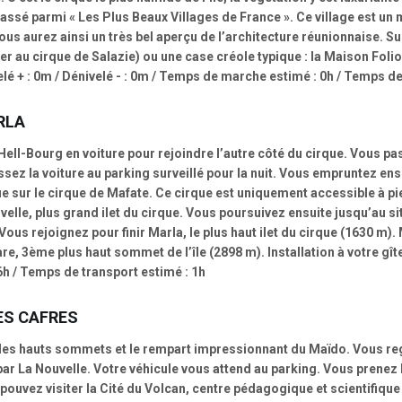
classé parmi « Les Plus Beaux Villages de France ». Ce village est un
ous aurez ainsi un très bel aperçu de l’architecture réunionnaise. Sui
ver au cirque de Salazie) ou une case créole typique : la Maison Folio 
lé + : 0m / Dénivelé - : 0m / Temps de marche estimé : 0h / Temps de
RLA
Hell-Bourg en voiture pour rejoindre l’autre côté du cirque. Vous pa
sez la voiture au parking surveillé pour la nuit. Vous empruntez ens
e sur le cirque de Mafate. Ce cirque est uniquement accessible à pie
velle, plus grand ilet du cirque. Vous poursuivez ensuite jusqu’au s
ous rejoignez pour finir Marla, le plus haut ilet du cirque (1630 m).
, 3ème plus haut sommet de l’île (2898 m). Installation à votre gîte. 
h / Temps de transport estimé : 1h
ES CAFRES
 les hauts sommets et le rempart impressionnant du Maïdo. Vous re
 par La Nouvelle. Votre véhicule vous attend au parking. Vous prenez 
 pouvez visiter la Cité du Volcan, centre pédagogique et scientifique