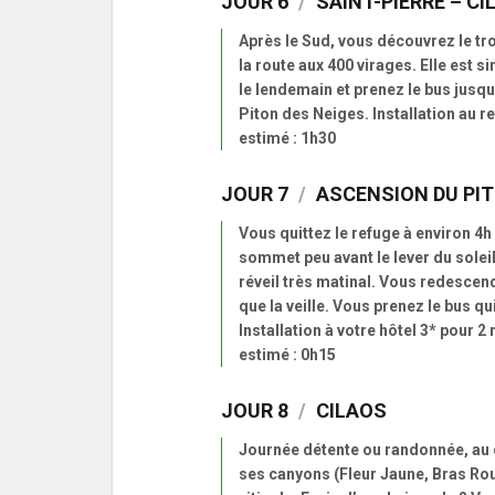
JOUR 6
/
SAINT-PIERRE – CI
Après le Sud, vous découvrez le tr
la route aux 400 virages. Elle est 
le lendemain et prenez le bus jusqu
Piton des Neiges. Installation au r
estimé : 1h30
JOUR 7
/
ASCENSION DU PIT
Vous quittez le refuge à environ 4
sommet peu avant le lever du soleil
réveil très matinal. Vous redescen
que la veille. Vous prenez le bus qu
Installation à votre hôtel 3* pour 2
estimé : 0h15
JOUR 8
/
CILAOS
Journée détente ou randonnée, au c
ses canyons (Fleur Jaune, Bras Roug