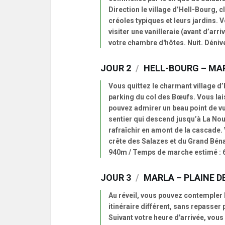
Direction le village d’Hell-Bourg, 
créoles typiques et leurs jardins. V
visiter une vanilleraie (avant d’arri
votre chambre d'hôtes. Nuit. Dénive
JOUR 2
/
HELL-BOURG – MA
Vous quittez le charmant village d’
parking du col des Bœufs. Vous lais
pouvez admirer un beau point de vu
sentier qui descend jusqu’à La Nou
rafraîchir en amont de la cascade. V
crête des Salazes et du Grand Bénare
940m / Temps de marche estimé : 6
JOUR 3
/
MARLA – PLAINE D
Au réveil, vous pouvez contempler
itinéraire différent, sans repasser
Suivant votre heure d'arrivée, vous